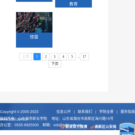
教育
惊蛰
...
上页
1
2
3
4
5
17
下页
Copyright © 2005-2023
信息公开
|
联系我们
|
学院全景
|
服务指南
版权所有：山东商务职业学院 地址：山东省烟台市高新区海兴路15号
www.sdbi.com.cn
办公室：0535-6925000 邮箱：
xcb@sdbi.edu.cn
新浪官方微博
高新区公安局
鲁ICP备09053622号