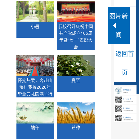
图片新
小暑
我校召开庆祝中国
共产党成立105周
闻
年暨“七一”表彰大
会
返回首
页
怀揣热爱，奔赴山
夏至
海！我校2026年
毕业典礼圆满举行
大暑
端午
芒种