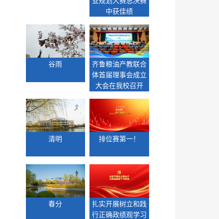
业规划大赛总决赛
中获佳绩
谷雨
齐鲁粮油产教联合
体首届理事会成立
大会在我校召开
清明
排位赛第一！
春分
扎实开展树立和践
行正确政绩观学习