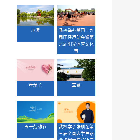
小满
我校举办第四十九
届田径运动会暨第
六届阳光体育文化
节
母亲节
立夏
五一劳动节
我校学子张硕在第
三届全国大学生职