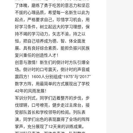
了体魄，磨练了勇于吃苦的意志力和坚忍
不拔的心理品质，希望每一名新生以此为
起点，严格要求自己，珍惜学习机会，用
好学习条件，树立起远大的学习理想，保
持不竭的学习动力，矢志不渝，持之以
恒，把自己培养成为德、智、体全面发
展、具有良好综合素质、能担负振兴民族
复兴重任的创造性人才！
创意与激情！新生们的倒计时方队引爆全
场。倒计时的口号震天，倒计时的声音威
震四方！1600人分别组成“1975”与“2017”
数字方阵，用最简单的方式展现出了学校
42年的风雨发展！
军训分列式，同学们迈着整齐的步伐，步
伐铿锵，口号嘹亮，健步走过主席台，接
受部队首长和学校领导的检阅。列队表
演，同学们出色的表现赢得了全场的阵阵
掌声，充分展现了12天来的训练成果。