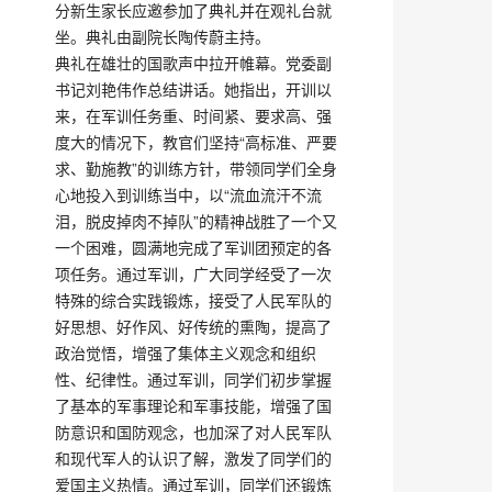
分新生家长应邀参加了典礼并在观礼台就
坐。典礼由副院长陶传蔚主持。
典礼在雄壮的国歌声中拉开帷幕。党委副
书记刘艳伟作总结讲话。她指出，开训以
来，在军训任务重、时间紧、要求高、强
度大的情况下，教官们坚持“高标准、严要
求、勤施教”的训练方针，带领同学们全身
心地投入到训练当中，以“流血流汗不流
泪，脱皮掉肉不掉队”的精神战胜了一个又
一个困难，圆满地完成了军训团预定的各
项任务。通过军训，广大同学经受了一次
特殊的综合实践锻炼，接受了人民军队的
好思想、好作风、好传统的熏陶，提高了
政治觉悟，增强了集体主义观念和组织
性、纪律性。通过军训，同学们初步掌握
了基本的军事理论和军事技能，增强了国
防意识和国防观念，也加深了对人民军队
和现代军人的认识了解，激发了同学们的
爱国主义热情。通过军训，同学们还锻炼