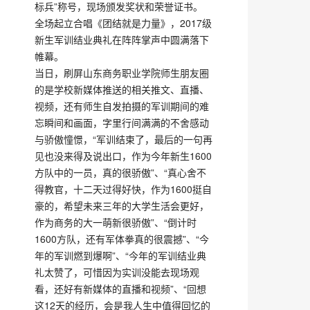
标兵”称号，现场颁发奖状和荣誉证书。
全场起立合唱《团结就是力量》，2017级
新生军训结业典礼在阵阵掌声中圆满落下
帷幕。
当日，刷屏山东商务职业学院师生朋友圈
的是学校新媒体推送的相关推文、直播、
视频，还有师生自发拍摄的军训期间的难
忘瞬间和画面，字里行间满满的不舍感动
与骄傲憧憬，“军训结束了，最后的一句再
见也没来得及说出口，作为今年新生1600
方队中的一员，真的很骄傲”、“真心舍不
得教官，十二天过得好快，作为1600挺自
豪的，希望未来三年的大学生活会更好，
作为商务的大一萌新很骄傲”、“倒计时
1600方队，还有军体拳真的很震撼”、“今
年的军训燃到爆啊”、“今年的军训结业典
礼太赞了，可惜因为实训没能去现场观
看，还好有新媒体的直播和视频”、“回想
这12天的经历，会是我人生中值得回忆的