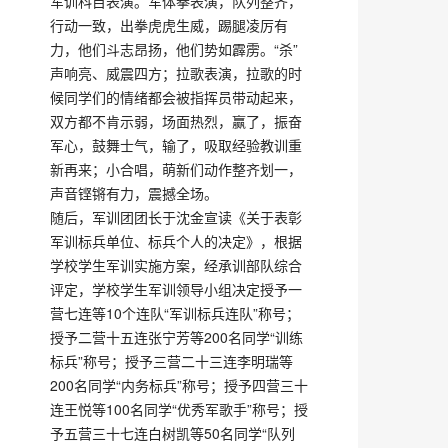
军训科目表演。军体拳表演，队列整齐，
行动一致，出拳虎虎生威，踢腿凌厉有
力，他们斗志昂扬，他们势如霹雳。“杀”
声响亮、威震四方；拉歌表演，拉歌的时
候同学们的情绪都会被指挥员带动起来，
双方都不肯示弱，场面热烈，赢了，振奋
军心，鼓舞士气，输了，吸取经验教训重
新再来；小合唱，萌新们动作整齐划一，
声音铿锵有力，震撼全场。
随后，军训团团长于沈金宣读《关于表彰
军训标兵单位、标兵个人的决定》，根据
学校学生军训实施方案，经承训部队综合
评定，学校学生军训领导小组决定授予一
营七连等10个连队“军训标兵连队”称号；
授予二营十五连张宁芳等200名同学“训练
标兵”称号；授予三营二十三连李明瑞等
200名同学“内务标兵”称号；授予四营三十
连王悦等100名同学“优秀军歌手”称号；授
予五营三十七连白树凯等50名同学“队列