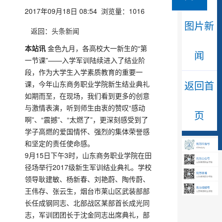
2017年09月18日 08:54 浏览量：
1016
图片新
返回：
头条新闻
本站讯
金色九月，各高校大一新生的“第
闻
一节课”——入学军训陆续进入了结业阶
段，作为大学生入学素质教育的重要一
返回首
课，今年山东商务职业学院新生结业典礼
如期而至，在现场，我们看到更多的创意
与激情表演，听到师生由衷的赞叹“感动
页
啊”、“震撼”、“太燃了”，更深刻感受到了
学子高燃的爱国情怀、强烈的集体荣誉感
和坚定的责任使命感。
9月15日下午3时，山东商务职业学院在田
径场举行2017级新生军训结业典礼。学校
领导耿建敏、杨新春、刘艳蔚、陶传蔚、
王伟存、张云生，烟台市莱山区武装部部
长任成钢同志、北部战区某部首长成光同
志，军训团团长于沈金同志出席典礼，部