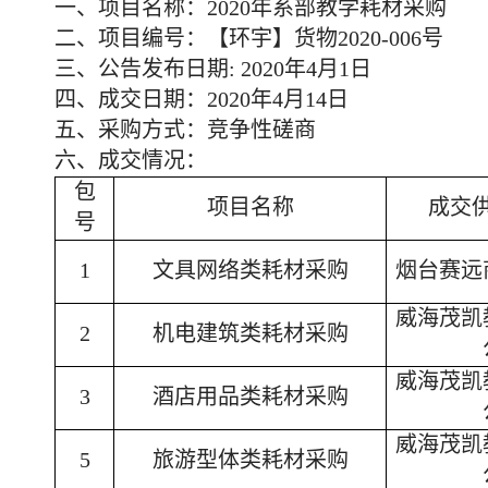
一、
项目名称：
2020年系部教学耗材采购
二、
项目编号：【环宇】货物
2020-006号
三、公告发布日期
: 2020年4月1日
四、成交日期：
20
20
年
4
月
14
日
五、采购方式：竞争性磋商
六、成交情况：
包
项目名称
成交
号
1
文具网络类耗材采购
烟台赛远
威海茂凯
2
机电建筑类耗材采购
威海茂凯
3
酒店用品类耗材采购
威海茂凯
5
旅游型体类耗材采购